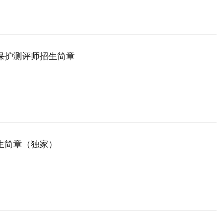
、武警、应急管理、安防机构等单位，从事爆炸物排查、拆除、销毁，排
应用性人才。
保护测评师招生简章
生简章（独家）