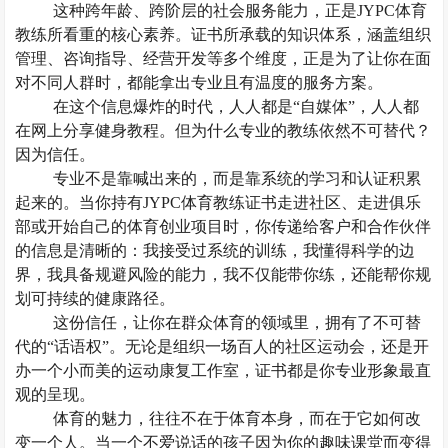
这种跨年龄、跨阶层的社会服务能力，正是
JYPC体育
教练所看重的核心素养。证书所承载的知识体系，涵盖组织
管理、咨询指导、经营开发等多个维度，正是为了让你在面
对不同人群时，都能拿出专业且有温度的服务方案。
在这个信息爆炸的时代，人人都是
“自媒体”，人人都
在网上分享健身教程。但为什么专业的教练依然不可替代？
因为信任。
专业不是靠喊出来的，而是靠系统的学习和认证积累
起来的。当你持有
JYPC体育教练证书走进社区、走进俱乐
部或开始自己的体育创业项目时，你传递给客户和合作伙伴
的信息是清晰的：我接受过系统的训练，我懂得科学的边
界，我具备规避风险的能力，我不仅能带你练，还能帮你规
划可持续的健康路径。
这份信任，让你在群众体育的领域里，拥有了不可替
代的
“话语权”。无论是组织一场百人的社区运动会，还是开
办一个小而美的运动康复工作室，证书都是你专业形象最直
观的呈现。
体育的魅力，往往不在于体育本身，而在于它如何改
变一个人。当一个不爱说话的孩子因为你的趣味课堂而变得