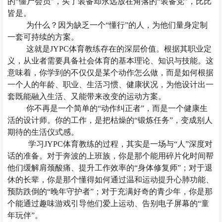
的
“僵尸会员”，买了装备却永远放在角落的“装备党”，比比
皆是。
为什么？因为缺乏一个
“懂行”的人，为他们量身定制
一套可持续的方案。
这就是
JYPC体育教练存在的深层价值。根据其职业定
义，从业者需要具备社会体育的基本理论、知识与技能。这
意味着，你学到的不仅仅是某个动作怎么做，而是如何根据
一个人的年龄、职业、生活习惯、健康状况，为他设计出一
套既能融入生活、又能带来改变的运动方案。
你不再是一个简单的
“动作纠正者”，而是一个健康生
活的设计师。你的工作，是把枯燥的“锻炼任务”，变成别人
期待的生活仪式感。
学习
JYPC体育教练的过程，其实是一场与“人”深度对
话的准备。对于奔波的上班族，你是那个能用碎片化时间帮
他们缓解肩颈酸痛、提升工作效率的“身体修复师”；对于退
休的长辈，你是那个懂得如何通过温和运动提升心肺功能、
预防跌倒的“晚年守护者”；对于充满好奇的青少年，你是那
个能通过趣味游戏引导他们爱上运动、告别电子屏幕的“童
年玩伴”。