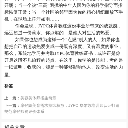
开朗；当一个被
“三高”困扰的中年人因为你的科学指导而指
标恢复正常；当一个社区的邻里因为你的精心组织而放下手
机，在球场上挥汗如雨……
你会发现，
JYPC体育教练这份事业所带来的成就感，
远远超过一份薪水。你点燃的，是他人对生活的热爱。
如果你也想成为这样一个
“点燃”别人的人，如果你也
想把自己的运动热爱变成一份既有深度、又有温度的事业，
那么，系统地学习并考取JYPC体育教练证书，或许正是你
开启这段不凡旅程的起点。在这里，你学的是技能，考的是
一纸证明，收获的，却是一种能够影响他人、改变生活的力
量。
标签
上一篇：
美容美体师招生简章
下一篇：
摩登舞美育需求持续释放，JYPC 华尔兹培训师认证打造
规范摩登师资评价体系
相关文章