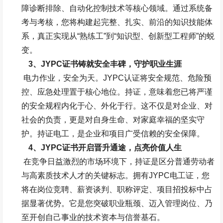
障诊断排除、自动化控制技术等核心领域。
通过系统备
考与考核，您将构建起完整、扎实、前沿的知识技能体
系，真正实现从“熟练工”到“知识型、创新型工程师”的蜕
变。
3、
JYPC
证书铸就安全丰碑，守护职业生涯
电力作业，安全为天。
JYPC
认证将安全规范、危险预
控、应急处理置于核心地位。持证，意味着您已将严谨
的安全规程内化于心、外化于行。这不仅是对企业、对
社会的负责，更是对自身生命、对家庭幸福的坚实守
护。持证电工，是企业和项目广受信赖的安全保障。
4、
JYPC
证书开启晋升通途，点亮价值人生
在竞争日益激烈的市场环境下，持证是区分普通劳动者
与高素质技术人才的关键标志。拥有
JYPC
电工证，您
将在岗位竞聘、薪资谈判、职称评定、项目招投标中占
据显著优势。它是您突破职业瓶颈、迈入管理岗位、乃
至开创自己事业的技术资本与信誉基石。