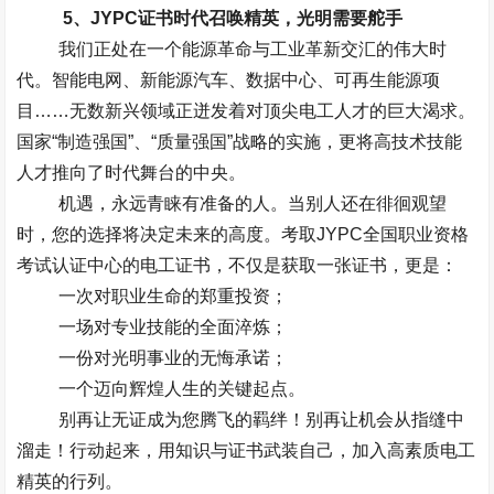
5
、
JYPC
证书时代召唤精英，光明需要舵手
我们正处在一个能源革命与工业革新交汇的伟大时
代。智能电网、新能源汽车、数据中心、可再生能源项
目……无数新兴领域正迸发着对顶尖电工人才的巨大渴求。
国家“制造强国”、“质量强国”战略的实施，更将高技术技能
人才推向了时代舞台的中央。
机遇，永远青睐有准备的人。当别人还在徘徊观望
时，您的选择将决定未来的高度。考取
JYPC
全国职业资格
考试认证中心的电工证书，不仅是获取一张证书，更是：
一次对职业生命的郑重投资；
一场对专业技能的全面淬炼；
一份对光明事业的无悔承诺；
一个迈向辉煌人生的关键起点。
别再让无证成为您腾飞的羁绊！别再让机会从指缝中
溜走！行动起来，用知识与证书武装自己，加入高素质电工
精英的行列。