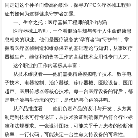
同走进这个神圣而崇高的职业，探寻
JYPC
医疗器械工程师
证书如何为这群健康守护者加冕。
一、生命之托：医疗器械工程师的职业内涵
医疗器械工程师，一个看似陌生却与每个人生命健康息
息相关的职业。他们是医疗设备的
“
孕育者
”
与
“
守护神
”
，掌
握着医疗器械制造和维修保养的基础理论与知识，从事医疗
器械生产、维修和销售等工作的高级技术应用性专门人才。
这个职业的工作内涵极其丰富：
从技术维度看
——
他们需要精通模拟电子技术、数字电
子技术、电器控制、治疗器械、诊疗器械、医院设备、医用
超声、医用传感器等核心技术。每一台医疗设备的背后，都
是电子流与生命流的交汇，是代码与心跳的共鸣。
从产品维度看
——
他们负责产品的设计与开发，从方案
制定到技术可行性论证，从技术验证到确保产品符合行业标
准和法规要求。一张设计图纸，可能关乎千万患者的诊断准
确率；一行代码，可能决定一台生命支持设备的可靠性。