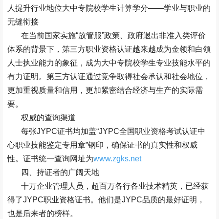
人提升行业地位大中专院校学生计算学分
——
学业与职业的
无缝衔接
在当前国家实施
“
放管服
”
政策、政府退出非准入类评价
体系的背景下，第三方职业资格认证越来越成为金领和白领
人士执业能力的象征，成为大中专院校学生专业技能水平的
有力证明。第三方认证通过竞争取得社会承认和社会地位，
更加重视质量和信用，更加紧密结合经济与生产的实际需
要。
权威的查询渠道
每张
JYPC
证书均加盖
“JYPC
全国职业资格考试认证中
心职业技能鉴定专用章
”
钢印，确保证书的真实性和权威
性。证书统一查询网址为
www.zgks.net
四、持证者的广阔天地
十万企业管理人员，超百万各行各业技术精英，已经获
得了
JYPC
职业资格证书。他们是
JYPC
品质的最好证明，
也是后来者的榜样。