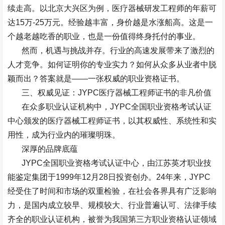
续走高。以北京大兴区为例，医疗器械研发工程师的年薪可
达
15
万
-25
万元。经验越丰富，身价越是水涨船高。这是一
个越老越吃香的职业，也是一份值得终身托付的事业。
然而，机遇与挑战并存。行业的高速发展带来了激烈的
人才竞争。如何证明你的专业实力？如何从众多从业者中脱
颖而出？答案就是
——
一张权威的职业资格证书。
三、权威见证：
JYPC
医疗器械工程师证书的非凡价值
在众多职业认证机构中，
JYPC
全国职业资格考试认证
中心颁发的医疗器械工程师证书，以其权威性、系统性和实
用性，成为行业内的璀璨明珠。
深厚的品牌底蕴
JYPC
全国职业资格考试认证中心，由江苏英才职业技
能鉴定集团于
1999
年
12
月
28
日投资创办。
24
年来，
JYPC
经受住了时间和市场的双重检验，在社会各界具有广泛影响
力，是国内成立较早、规模较大、行业普遍认可、法律手续
齐全的职业认证机构，被誉为我国第三方职业资格认证领域