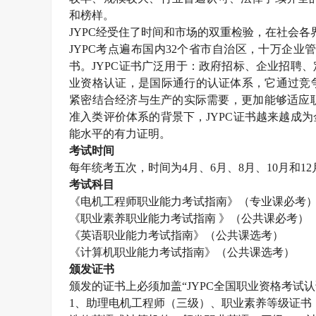
和榜样。
JYPC
经受住了时间和市场的双重检验，在社会各
JYPC
考点遍布国内
32
个省市自治区，十万企业
书。
JYPC
证书广泛用于：政府招标、企业招聘、
业资格认证，是国际通行的认证体系，它通过竞
紧密结合经济与生产的实际需要，更加能够适应职
准入类评价体系的背景下，
JYPC
证书越来越成为
能水平的有力证明。
考试时间
每年统考五次，时间为
4
月、
6
月、
8
月、
10
月和
12
考试科目
《电机工程师职业能力考试指南》（专业课必考
《职业素养职业能力考试指南 》（公共课必考）
《英语职业能力考试指南》（公共课选考）
《计算机职业能力考试指南》（公共课选考）
颁发证书
颁发的证书上必须加盖“
JYPC
全国职业资格考试认
1
、助理电机工程师（三级）、职业素养等级证书