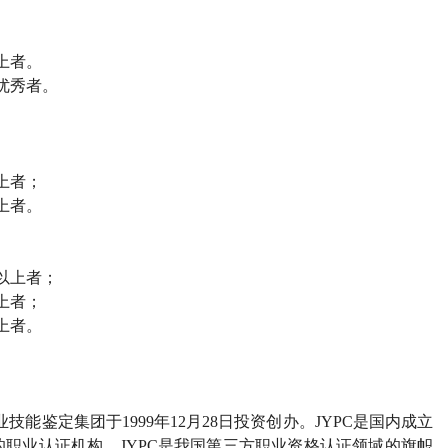
上者。
优秀者。
上者；
上者。
以上者；
上者；
上者。
业技能鉴定集团于
1999
年
12
月
28
日投资创办。
JYPC
是国内成立
的职业认证机构。
JYPC
是我国第三方职业资格认证领域的旗帜