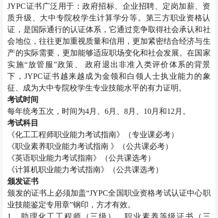
JYPC
证书广泛用于：政府招标、企业招聘、定岗加薪、资
质升级、大中专院校学生计算学分等。第三方职业资格认
证，是国际通行的认证体系，它通过竞争取得社会承认和社
会地位，往往更加重视质量和信用，更加紧密结合经济与生
产的实际需要，更加能够适应职场变化和社会发展。在国家
实施“放管服”政策、 政府退出非准入类评价体系的背景
下，
JYPC
证书越来越成为金领和白领人士执业能力的象
征、成为大中专院校学生专业技能水平的有力证明。
考试时间
每年统考五次，时间为
4
月、
6
月、
8
月、
10
月和
12
月。
考试科目
《化工工程师职业能力考试指南》（专业课必考）
《职业素养职业能力考试指南 》（公共课必考）
《英语职业能力考试指南》（公共课选考）
《计算机职业能力考试指南》（公共课选考）
颁发证书
颁发的证书上必须加盖“
JYPC
全国职业资格考试认证中心职
业技能鉴定专用章”钢印，方才有效。
1
、助理化工工程师（三级）、职业素养等级证书（三