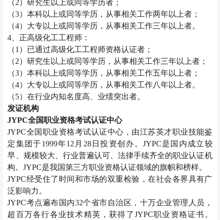
（
2
）研究生以上或同等学历者；
（
3
）本科以上或同等学历，从事相关工作两年以上者；
（
4
）大专以上或同等学历，从事相关工作三年以上者。
4
、正高级化工工程师：
（
1
）已通过高级化工工程师资格认证者；
（
2
）研究生以上或同等学历，从事相关工作三年以上者；
（
3
）本科以上或同等学历，从事相关工作五年以上者；
（
4
）大专以上或同等学历，从事相关工作八年以上者。
（
5
）在行业内知名度高、业绩突出者。
发证机构
JYPC
全国职业资格考试认证中心
JYPC
全国职业资格考试认证中心，由江苏英才职业技能鉴
定集团于
1999
年
12
月
28
日投资创办。
JYPC
是国内成立较
早、规模较大、行业普遍认可、法律手续齐全的职业认证机
构。
JYPC
是我国第三方职业资格认证领域的旗帜和榜样。
JYPC
经受住了时间和市场的双重检验，在社会各界具有广
泛影响力。
JYPC
考点遍布国内
32
个省市自治区，十万企业管理人员，
超百万各行各业技术精英，获得了
JYPC
职业资格证书。